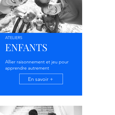
ATELIERS
ENFANTS
Allier raisonnement et jeu pour
apprendre autrement
En savoir +