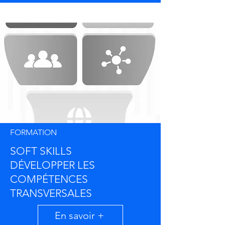
FORMATION
SOFT SKILLS
DÉVELOPPER LES
COMPÉTENCES
TRANSVERSALES
En savoir +