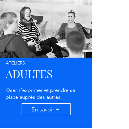
ATELIERS
ADULTES
Oser s'exprimer et prendre sa
place auprès des autres
En savoir +