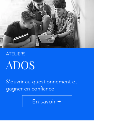
ATELIERS
ADOS
S'ouvrir au questionnement et
gagner en confiance
En savoir +