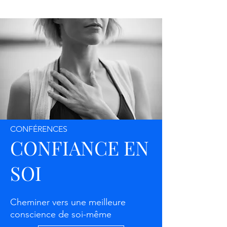
CONFÉRENCES
CONFIANCE EN
SOI
Cheminer vers une meilleure
conscience de soi-même